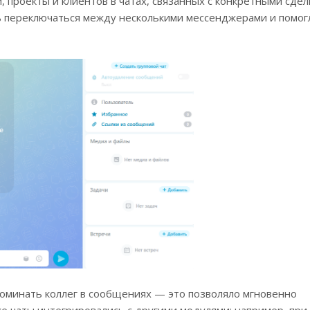
, проекты и клиентов в чатах, связанных с конкретными сде
ь переключаться между несколькими мессенджерами и помог
оминать коллег в сообщениях — это позволяло мгновенно
е чаты интегрировались с другими модулями: например, при