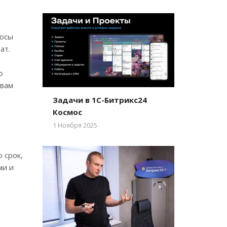
росы
ат.
о
овам
Задачи в 1С-Битрикс24
Космос
1 Ноября 2025
 срок,
ми и