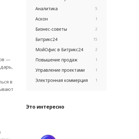
Аналитика
5
Аскон
1
Бизнес-советы
2
Битрикс24
15
МойОфис в Битрикс24
2
тов —
Повышение продаж
1
ндарь,
Управление проектами
1
Электронная коммерция
1
ься в
рывают
Это интересно
и