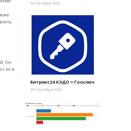
ения.
10 Октября 2025
акже
влять
й. Он
ют их в
Битрикс24 КЭДО + Госключ
20 Сентября 2025