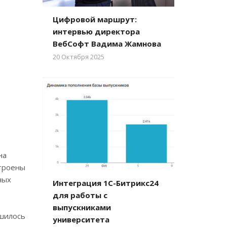
Цифровой маршрут:
интервью директора
ВебСофт Вадима Жамнова
20 Октября 2025
на
строены
ных
Интеграция 1С-Битрикс24
для работы с
выпускниками
ьшилось
университета