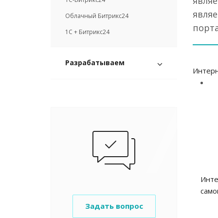
явля
являе
Облачный Битрикс24
порта
1С + Битрикс24
Разрабатываем
Интерн
Инте
само
Задать вопрос