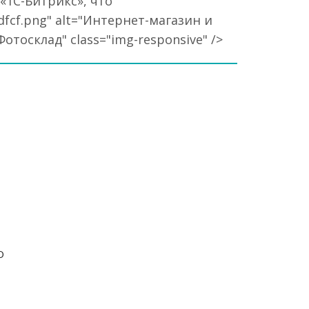
«1С-Битрикс», что
dfcf.png" alt="Интернет-магазин и
отосклад" class="img-responsive" />
O