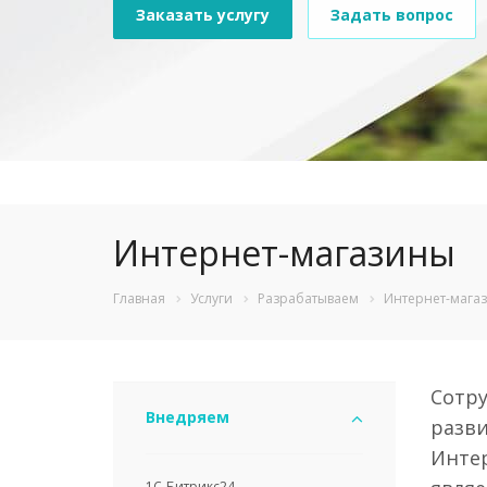
Заказать услугу
Задать вопрос
Интернет-магазины
Главная
Услуги
Разрабатываем
Интернет-мага
Cотру
Внедряем
разви
Интер
1С-Битрикс24