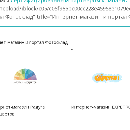
емся
Сертифицированным партнером компании
тсpload/iblock/c05/c05f965bc00cc228e45958e1079e
л Фотосклад" title="Интернет-магазин и портал Ф
ет-магазин и портал Фотосклад
рнет-магазин Радуга
Интернет-магазин EXPETR
цветов